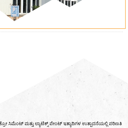
ೈಕ್ರೋ ಸಿಮೆಂಟ್ ಮತ್ತು ಲ್ಯಾಟೆಕ್ಸ್ ಪೇಂಟ್ ಇತ್ಯಾದಿಗಳ ಉತ್ಪಾದನೆಯಲ್ಲಿ ಪರಿಣತಿ