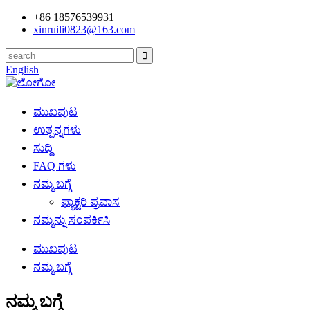
+86 18576539931
xinruili0823@163.com
English
ಮುಖಪುಟ
ಉತ್ಪನ್ನಗಳು
ಸುದ್ದಿ
FAQ ಗಳು
ನಮ್ಮ ಬಗ್ಗೆ
ಫ್ಯಾಕ್ಟರಿ ಪ್ರವಾಸ
ನಮ್ಮನ್ನು ಸಂಪರ್ಕಿಸಿ
ಮುಖಪುಟ
ನಮ್ಮ ಬಗ್ಗೆ
ನಮ್ಮ ಬಗ್ಗೆ