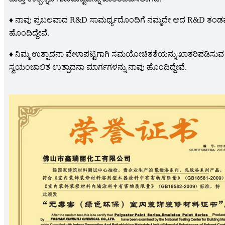
♦ ನಾವು ಪ್ರಬಲವಾದ R&D ಸಾಮರ್ಥ್ಯದೊಂದಿಗೆ ನಮ್ಮದೇ ಆದ R&D ತಂಡವ
ಹೊಂದಿದ್ದೇವೆ.
♦ ನಿಮ್ಮ ಉತ್ಪಾದನಾ ವೇಳಾಪಟ್ಟಿಗಾಗಿ ಸಮಯೋಚಿತತೆಯನ್ನು ಖಾತರಿಪಡಿಸುವ
ಸ್ವಯಂಚಾಲಿತ ಉತ್ಪಾದನಾ ಮಾರ್ಗಗಳನ್ನು ನಾವು ಹೊಂದಿದ್ದೇವೆ.