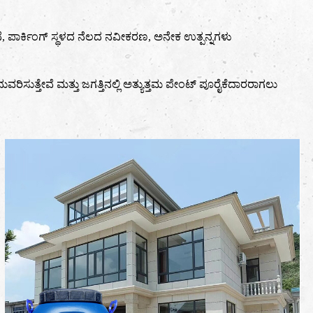
, ಪಾರ್ಕಿಂಗ್ ಸ್ಥಳದ ನೆಲದ ನವೀಕರಣ, ಅನೇಕ ಉತ್ಪನ್ನಗಳು
ಂದುವರಿಸುತ್ತೇವೆ ಮತ್ತು ಜಗತ್ತಿನಲ್ಲಿ ಅತ್ಯುತ್ತಮ ಪೇಂಟ್ ಪೂರೈಕೆದಾರರಾಗಲು