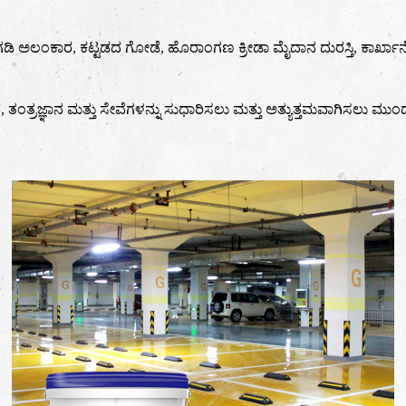
ಿ ಅಲಂಕಾರ, ಕಟ್ಟಡದ ಗೋಡೆ, ಹೊರಾಂಗಣ ಕ್ರೀಡಾ ಮೈದಾನ ದುರಸ್ತಿ, ಕಾರ್ಖಾನೆ
ತ್ತೇವೆ, ತಂತ್ರಜ್ಞಾನ ಮತ್ತು ಸೇವೆಗಳನ್ನು ಸುಧಾರಿಸಲು ಮತ್ತು ಅತ್ಯುತ್ತಮವಾಗಿಸಲು ಮು