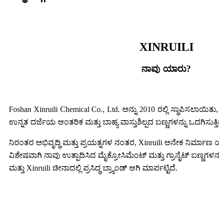
XINRUILI
ನಾವು ಯಾರು?
Foshan Xinruili Chemical Co., Ltd. ಅನ್ನು 2010 ರಲ್ಲಿ ಸ್ಥಾಪಿಸಲಾಯಿತು,
ಉನ್ನತ ದರ್ಜೆಯ ಆಂತರಿಕ ಮತ್ತು ಬಾಹ್ಯ ವಾಸ್ತುಶಿಲ್ಪದ ಬಣ್ಣಗಳನ್ನು ಒದಗಿಸುತ್ತಿದ
ನಿರಂತರ ಅಭಿವೃದ್ಧಿ ಮತ್ತು ಪ್ರಯತ್ನಗಳ ನಂತರ, Xinruili ಅನೇಕ ನಿರ್ಮಾಣ 
ವಿಶೇಷವಾಗಿ ನಾವು ಉತ್ಪಾದಿಸಿದ ಮೈಕ್ರೋಸಿಮೆಂಟ್ ಮತ್ತು ಗ್ರಾನೈಟ್ ಬಣ್ಣಗಳನ್ನು
ಮತ್ತು Xinruili ಚೀನಾದಲ್ಲಿ ಪ್ರಸಿದ್ಧ ಬ್ರ್ಯಾಂಡ್ ಆಗಿ ಮಾರ್ಪಟ್ಟಿದೆ.