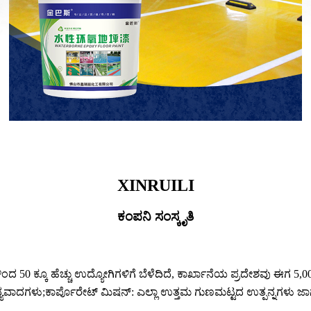
XINRUILI
ಕಂಪನಿ ಸಂಸ್ಕೃತಿ
ಂದ 50 ಕ್ಕೂ ಹೆಚ್ಚು ಉದ್ಯೋಗಿಗಳಿಗೆ ಬೆಳೆದಿದೆ, ಕಾರ್ಖಾನೆಯ ಪ್ರದೇಶವು ಈಗ 
ನ್ಯವಾದಗಳು;
ಕಾರ್ಪೊರೇಟ್ ಮಿಷನ್: ಎಲ್ಲಾ ಉತ್ತಮ ಗುಣಮಟ್ಟದ ಉತ್ಪನ್ನಗಳು ಜಾಗತಿ