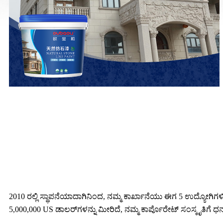
2010 ರಲ್ಲಿ ಸ್ಥಾಪನೆಯಾದಾಗಿನಿಂದ, ನಮ್ಮ ಕಾರ್ಖಾನೆಯು ಈಗ 5 ಉದ್ಯೋಗಿಗಳಿ
5,000,000 US ಡಾಲರ್‌ಗಳನ್ನು ಮೀರಿದೆ, ನಮ್ಮ ಕಾರ್ಪೊರೇಟ್ ಸಂಸ್ಕೃತಿಗೆ ಧ